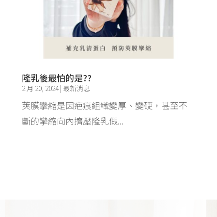
隆乳後最怕的是??
2 月 20, 2024
|
最新消息
莢膜攣縮是因疤痕組織變厚、變硬，甚至不
斷的攣縮向內擠壓隆乳假...