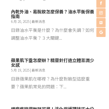
內乾外油、易脫妝怎麼保養？油水平衡保養
指南
6 月 20, 2025
|
最新消息
目錄油水平衡是什麼？為什麼會失調？如何
調整油水平衡？３大關鍵...
蘋果肌下垂怎麼辦？精靈針打造立體澎潤少
女感
5 月 19, 2025
|
最新消息
目錄蘋果肌在哪裡？為什麼對臉型這麼重
要？蘋果肌常見的問題：下...
讓疤痕變得無跡可尋！淡化與護理技巧大公