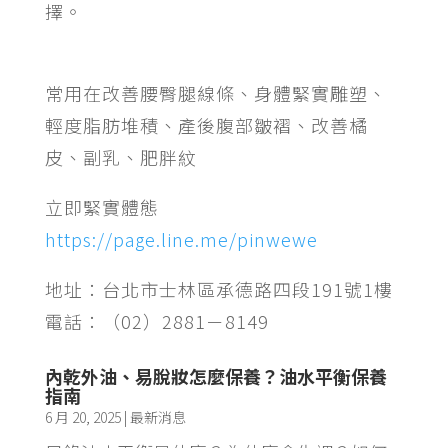
擇。
常用在改善腰臀腿線條、身體緊實雕塑、
輕度脂肪堆積、產後腹部皺褶、改善橘
皮、副乳、肥胖紋
立即緊實體態
https://page.line.me/pinwewe
地址：台北市士林區承德路四段191號1樓
電話：（02）2881－8149
內乾外油、易脫妝怎麼保養？油水平衡保養
指南
6 月 20, 2025
|
最新消息