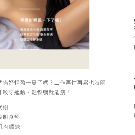
準備好輕盈一夏了嗎？工作再忙再累也沒關
汗咬牙運動，輕鬆躺就能瘦！
代謝
控制食慾
式肌肉鍛鍊