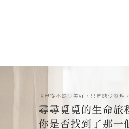
世界從不缺少美好，只是缺少發現
尋尋覓覓的生命旅
你是否找到了那一