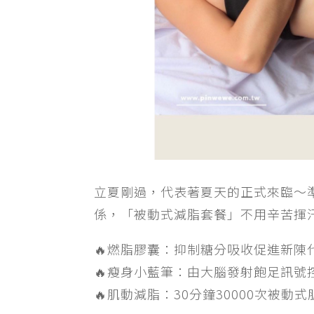
立夏剛過，代表著夏天的正式來臨～
係，「被動式減脂套餐」不用辛苦揮
🔥燃脂膠囊：抑制糖分吸收促進新陳
🔥瘦身小藍筆：由大腦發射飽足訊號
🔥肌動減脂：30分鐘30000次被動