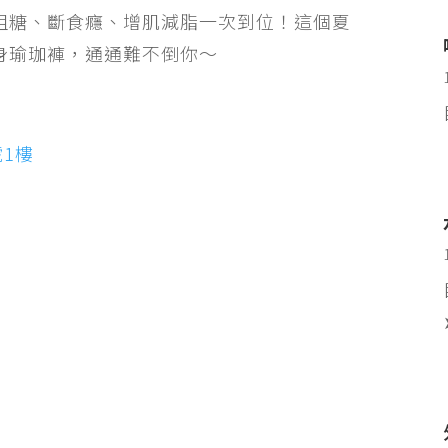
阻糖、斷食癮、增肌減脂一次到位！這個夏
身瑜珈褲，通通難不倒你～
號1樓