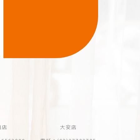
南店
大安店