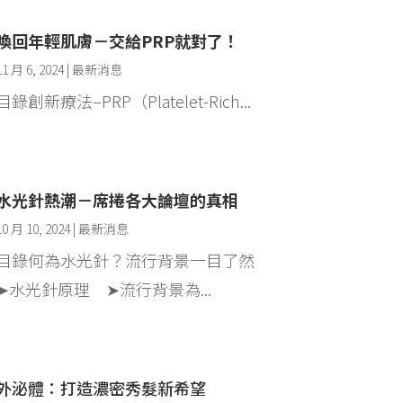
喚回年輕肌膚－交給PRP就對了！
11 月 6, 2024
|
最新消息
目錄創新療法–PRP（Platelet-Rich...
水光針熱潮－席捲各大論壇的真相
10 月 10, 2024
|
最新消息
目錄何為水光針？流行背景一目了然
➤水光針原理 ➤流行背景為...
外泌體：打造濃密秀髮新希望