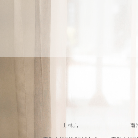
士林店
南