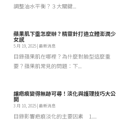
調整油水平衡？３大關鍵...
蘋果肌下垂怎麼辦？精靈針打造立體澎潤少
女感
5 月 19, 2025
|
最新消息
目錄蘋果肌在哪裡？為什麼對臉型這麼重
要？蘋果肌常見的問題：下...
讓疤痕變得無跡可尋！淡化與護理技巧大公
開
3 月 10, 2025
|
最新消息
目錄影響疤痕淡化的主要因素 1....