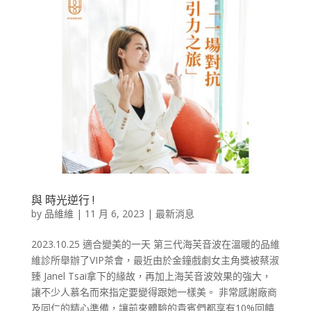
與 時光逆行 !
by
品維維
|
11 月 6, 2023
|
最新消息
2023.10.25 適合變美的一天 第三代海芙音波在溫暖的品維
維診所舉辦了VIP茶會，最近由於金鐘戲劇女主角獎被蔡淑
臻 Janel Tsai拿下的緣故，再加上海芙音波效果的強大，
讓不少人慕名而來指定要變得跟她一樣美。 非常感謝廠商
及同仁的精心準備，讓前來體驗的貴賓們都享有10%回饋