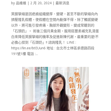
by
品維維
|
2 月 20, 2024
|
最新消息
莢膜攣縮是因疤痕組織變厚、變硬，甚至不斷的攣縮向內
擠壓隆乳假體，使假體在空間內動彈不得，除了觸感變硬
以外，將可能引發疼痛、胸部外觀變形，變成常聽到的
「石頭奶」。 術後三個月黃金期，服用鈺豐柔補充乳清蛋
白來降低莢膜攣縮的機率及促進新陳代謝，最重要的是!不
必擔心捏到「石頭奶」!! 諮詢隆乳！ LINE :
https://lin.ee/btEUun6 地址 : 台北市士林區承德路四段
191號1樓 電話 :...