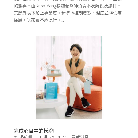
的驚喜。由Krisa Yang楊婉菱醫師負責本次解說及施打。
美麗外表下加上專業度。精準地控制發數、深度並降低疼
痛感，讓來賓不虛此行。...
完成心目中的樣貌!
by
品維維
|
10 月 25, 2023
|
最新消息