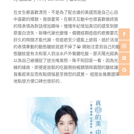
在女生都喜歡漂亮，不是為了配合誰的美感而是自己心目
中喜歡的樣貌，我很愛笑，在聊天互動中也很喜歡做誇張
的怪表情為對話增加趣味，慢慢年紀增加真切的感受到膠
原蛋白流失、新陳代謝也變慢，偶爾經期痘痘的疤需要花
好久的時間才能代謝，但痘疤至少還能上遮瑕，過於活潑
的表情牽動的動態皺紋就遮不掉了😭 開始注意到自己的動
態皺紋是有次和家人到淡水戶外餐廳吃飯，那天陽光超美
以為自己被捕捉了逆光唯美照，殊不知回家一看，因為光
線的緣故，即便是放鬆的吃飯側拍樲額頭與眉間的皺紋讓
我看起來反而有點煩惱甚至微怒的感覺。 經朋友推薦選擇
地點很方便口碑也很好的...