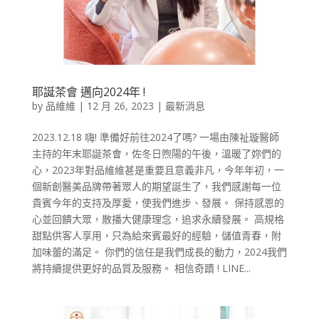
耶誕茶會 邁向2024年 !
by
品維維
|
12 月 26, 2023
|
最新消息
2023.12.18 嗨! 準備好前往2024了嗎? 一場由陳祉璇醫師
主持的年末耶誕茶會，佐冬日煦陽的午後，溫暖了妳們的
心，2023年對品維維甚是重要且意義非凡，今年年初，一
個新創醫美品牌帶著眾人的期望誕生了，我們感謝每一位
貴賓今年的支持及厚愛，使我們進步、發展。 保持感恩的
心並回饋大眾，散播大健康理念，追求永續發展。 高規格
甜點供客人享用，只為給來賓最好的經驗，儲值青春，附
加味蕾的滿足。 你們的信任是我們成長的動力，2024我們
將持續提供更好的品質及服務。 相信奇蹟 ! LINE...