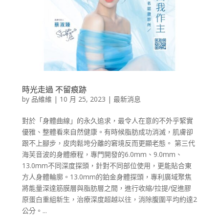
時光走過 不留痕跡
by
品維維
|
10 月 25, 2023
|
最新消息
對於「身體曲線」的永久追求，最令人在意的不外乎緊實
優雅、整體看來自然健康。有時候脂肪成功消滅，肌膚卻
跟不上腳步，皮肉鬆垮分離的窘境反而更顯老態。 第三代
海芙音波的身體療程，專門開發的6.0mm、9.0mm、
13.0mm不同深度探頭，針對不同部位使用，更能貼合東
方人身體輪廓。13.0mm的鉑金身體探頭，專利廣域聚焦
將能量深達筋膜層與脂肪層之間，進行收縮/拉提/促進膠
原蛋白重組新生，治療深度超越以往，消除腹圍平均約達2
公分。...