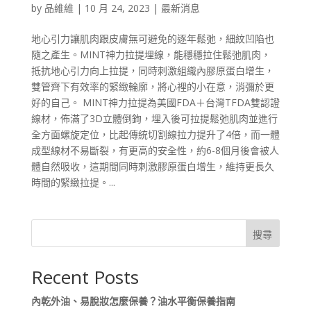
by
品維維
|
10 月 24, 2023
|
最新消息
地心引力讓肌肉跟皮膚無可避免的逐年鬆弛，細紋凹陷也
隨之產生。MINT神力拉提埋線，能穩穩拉住鬆弛肌肉，
抵抗地心引力向上拉提，同時刺激組織內膠原蛋白增生，
雙管齊下有效率的緊緻輪廓，將心裡的小在意，消彌於更
好的自己。 MINT神力拉提為美國FDA＋台灣TFDA雙認證
線材，佈滿了3D立體倒鉤，埋入後可拉提鬆弛肌肉並進行
全方面螺旋定位，比起傳統切割線拉力提升了4倍，而一體
成型線材不易斷裂，有更高的安全性，約6-8個月後會被人
體自然吸收，這期間同時刺激膠原蛋白增生，維持更長久
時間的緊緻拉提。...
搜尋
Recent Posts
內乾外油、易脫妝怎麼保養？油水平衡保養指南