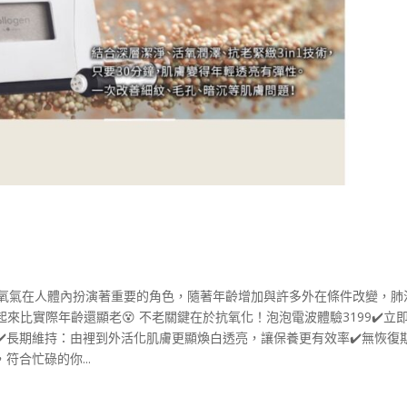
。氧氣在人體內扮演著重要的角色，隨著年齡增加與許多外在條件改變，肺
比實際年齡還顯老😵 不老關鍵在於抗氧化！泡泡電波體驗3199✔️立
️長期維持：由裡到外活化肌膚更顯煥白透亮，讓保養更有效率✔️無恢復
符合忙碌的你...