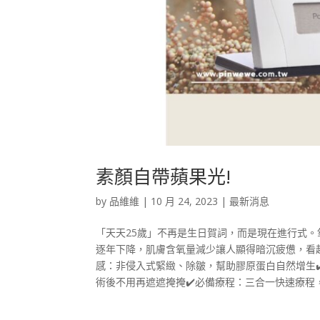
素顏自帶蘋果光!
by
品維維
|
10 月 24, 2023
|
最新消息
「天天25歲」不再是生日賀詞，而是現在進行式
逐年下降，肌膚含氧量減少讓人顯得暗沉疲憊，看起來
感：非侵入式緊緻、除皺，幫助膠原蛋白自然增生✔
術後不用再遮遮掩掩✔️必備療程：三合一快速療程，