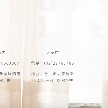
南店
大安店
6563900
電話：(02)27783785
新營區隋唐
地址：台北市大安區敦
6號1樓
化南路一段180號2樓