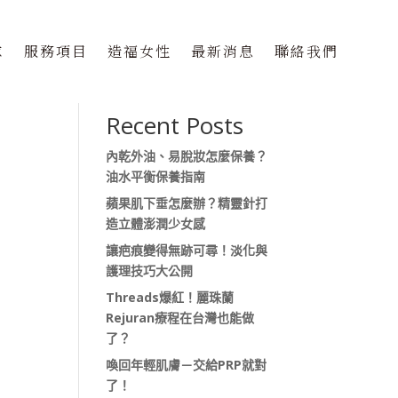
隊
服務項目
造福女性
最新消息
聯絡我們
搜尋
Recent Posts
內乾外油、易脫妝怎麼保養？
油水平衡保養指南
蘋果肌下垂怎麼辦？精靈針打
造立體澎潤少女感
讓疤痕變得無跡可尋！淡化與
護理技巧大公開
Threads爆紅！麗珠蘭
Rejuran療程在台灣也能做
了？
喚回年輕肌膚－交給PRP就對
了！