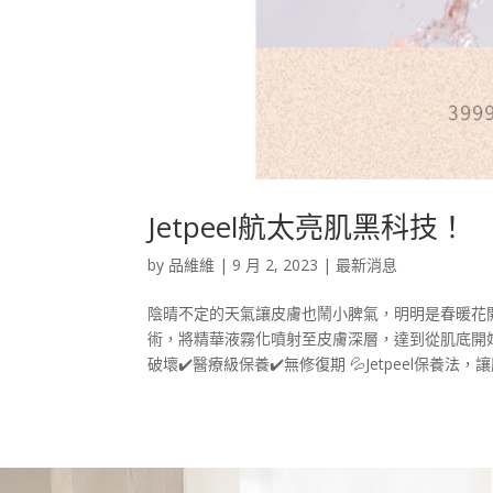
Jetpeel航太亮肌黑科技！
by
品維維
|
9 月 2, 2023
|
最新消息
陰晴不定的天氣讓皮膚也鬧小脾氣，明明是春暖花開
術，將精華液霧化噴射至皮膚深層，達到從肌底開始
破壞✔️醫療級保養✔️無修復期 💦Jetpeel保養法，讓肌膚狀態