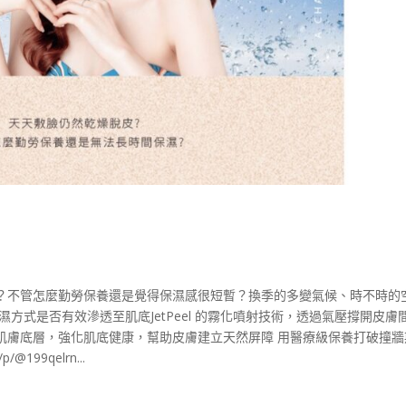
？不管怎麼勤勞保養還是覺得保濕感很短暫？換季的多變氣候、時不時的
濕方式是否有效滲透至肌底JetPeel 的霧化噴射技術，透過氣壓撐開皮膚
肌膚底層，強化肌底健康，幫助皮膚建立天然屏障 用醫療級保養打破撞牆
/@199qelrn...