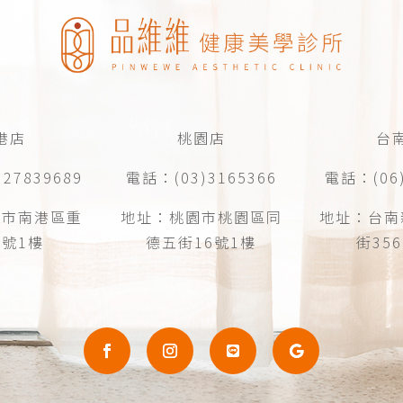
港店
桃園店
台
27839689
電話：(03)3165366
電話：(06)
北市南港區重
地址：桃園市桃園區同
地址：台南
1號1樓
德五街16號1樓
街35