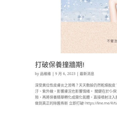
打破保養撞牆期!
by
品維維
|
9 月 6, 2023
|
最新消息
深受異位性皮膚炎之苦嗎？天天敷臉仍然乾燥脫皮
汙、紫外線，影響膚況也影響情緒。 ​關鍵在於💦保
隙，再將保養精華轉化成霧化氣體，直接噴射注入
做到真正的除舊佈新​ 立即打破! https://line.me/R/ti/p