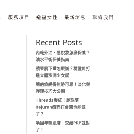
隊
服務項目
造福女性
最新消息
聯絡我們
搜尋
Recent Posts
內乾外油、易脫妝怎麼保養？
油水平衡保養指南
蘋果肌下垂怎麼辦？精靈針打
造立體澎潤少女感
讓疤痕變得無跡可尋！淡化與
護理技巧大公開
Threads爆紅！麗珠蘭
Rejuran療程在台灣也能做
了？
喚回年輕肌膚－交給PRP就對
了！