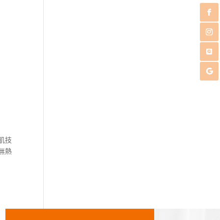
肌技
無熱