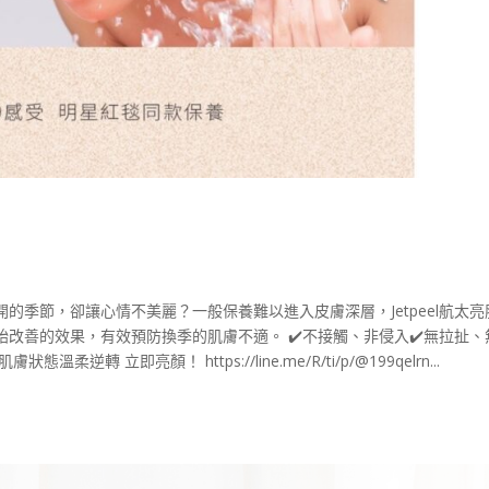
的季節，卻讓心情不美麗？一般保養難以進入皮膚深層，Jetpeel航太亮
改善的效果，有效預防換季的肌膚不適。 ✔️不接觸、非侵入✔️無拉扯、
溫柔逆轉 立即亮顏！ https://line.me/R/ti/p/@199qelrn...