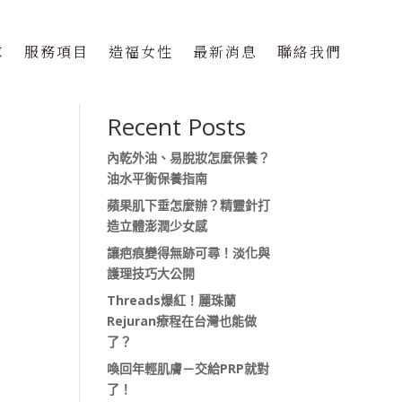
隊
服務項目
造福女性
最新消息
聯絡我們
搜尋
Recent Posts
內乾外油、易脫妝怎麼保養？
油水平衡保養指南
蘋果肌下垂怎麼辦？精靈針打
造立體澎潤少女感
讓疤痕變得無跡可尋！淡化與
護理技巧大公開
Threads爆紅！麗珠蘭
Rejuran療程在台灣也能做
了？
喚回年輕肌膚－交給PRP就對
了！