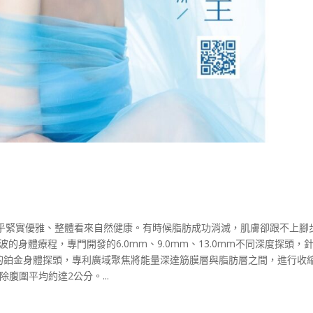
乎緊實優雅、整體看來自然健康。有時候脂肪成功消滅，肌膚卻跟不上腳
的身體療程，專門開發的6.0mm、9.0mm、13.0mm不同深度探頭，
m的鉑金身體探頭，專利廣域聚焦將能量深達筋膜層與脂肪層之間，進行收縮
腹圍平均約達2公分。...