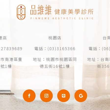
港店
桃園店
台
27839689
電話：(03)3165366
電話：(06)
北市南港區重
地址：桃園市桃園區同
地址：台南
1號1樓
德五街16號1樓
街35