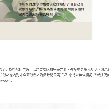
嗎？身為整場的主角，當然要以絕對完美之姿，迎接重要高光時刻～鳳凰
拉緊✔️從內到外全面緊緻✔️治療時間只需短短1小時✔️無恢復期 準新娘們
wewe...