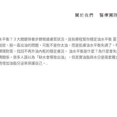
關於我們
醫療團
？油水平衡保養指南
水平衡？３大關鍵保養步驟根據膚質狀況，這些療程幫你穩定油水平衡 夏
脫妝、臉一直出油的問題，可能不是你太油，而是肌膚油水平衡失調了。
調理對策，找回不再外油內乾的穩定膚況。 油水平衡是什麼？為什麼會失
調關係。很多人誤以為「缺水會導致出油」，但其實油脂與水分是兩套獨
增加油脂分泌來保護自己。...