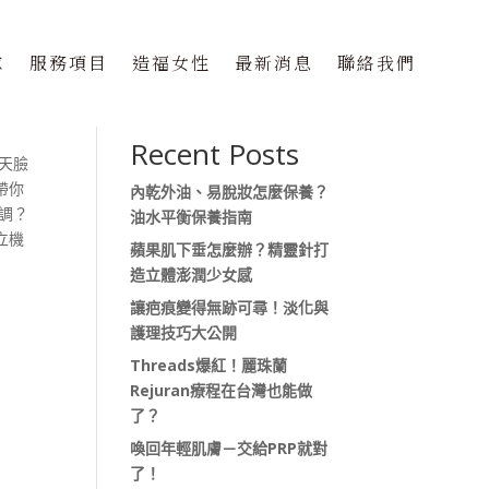
隊
服務項目
造福女性
最新消息
聯絡我們
搜尋
Recent Posts
天臉
帶你
內乾外油、易脫妝怎麼保養？
調？
油水平衡保養指南
立機
蘋果肌下垂怎麼辦？精靈針打
造立體澎潤少女感
讓疤痕變得無跡可尋！淡化與
護理技巧大公開
Threads爆紅！麗珠蘭
Rejuran療程在台灣也能做
了？
喚回年輕肌膚－交給PRP就對
了！