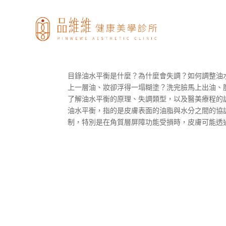
內乾外油、易脫妝怎麼保養
by
品維維
|
6 月 20, 2025
|
最新消息
目錄油水平衡是什麼？為什麼會失調？如何調整油
上一層油、妝卻浮得一塌糊塗？洗完臉馬上出油、
了解油水平衡的原理、失調類型，以及醫美療程的
油水平衡，指的是皮膚表面的油脂與水分之間的協
制，特別是在角質層屏障功能受損時，皮膚可能透過