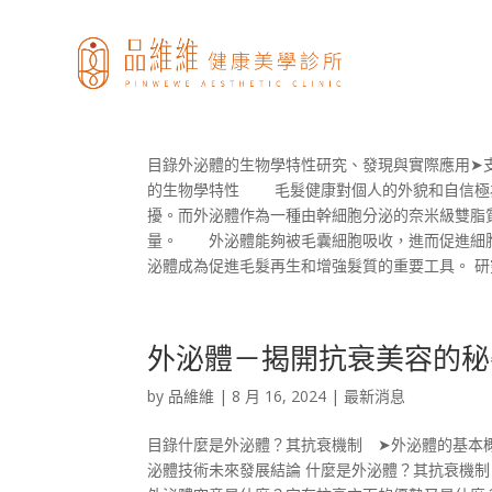
外泌體：打造濃密秀髮新希
by
品維維
|
8 月 16, 2024
|
最新消息
目錄外泌體的生物學特性研究、發現與實際應用➤
的生物學特性 毛髮健康對個人的外貌和自信極
擾。而外泌體作為一種由幹細胞分泌的奈米級雙脂質
量。 外泌體能夠被毛囊細胞吸收，進而促進細
泌體成為促進毛髮再生和增強髮質的重要工具。 研究
外泌體－揭開抗衰美容的秘
by
品維維
|
8 月 16, 2024
|
最新消息
目錄什麼是外泌體？其抗衰機制 ➤外泌體的基本
泌體技術未來發展結論 什麼是外泌體？其抗衰機