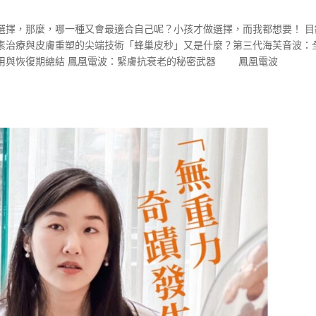
擇，那麼，哪一種又會最適合自己呢？小孩才做選擇，而我都想要！ 目
素治療與皮膚重塑的尖端技術「蜂巢皮秒」又是什麼？第三代海芙音波：
用與恢復期總結 鳳凰電波：緊膚抗衰老的秘密武器 鳳凰電波