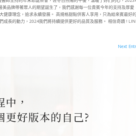
一場由陳祉璇醫師主持的年末耶誕茶會，佐冬日煦陽的午後，溫暖了妳們的心，202
醫美品牌帶著眾人的期望誕生了，我們感謝每一位貴賓今年的支持及厚愛
播大健康理念，追求永續發展。 高規格甜點供客人享用，只為給來賓最好
的動力，2024我們將持續提供更好的品質及服務。 相信奇蹟 ! LINE.
Next Entr
。
程中，
個更好版本的自己?