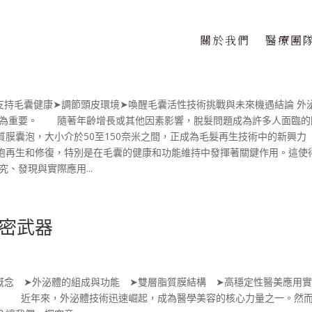
關於我們
醫療團
望
支持毛囊健康➤調節頭皮環境➤喚醒毛囊活性技術挑戰與未來機遇結論 外
為重要。 隨著年齡增長或其他因素影響，脫髮問題成為許多人面臨的
膜囊泡，大小介於50至150奈米之間，正成為毛髮再生技術中的新興力
胞再生和修復，特別是在毛囊的健康和功能維持中發揮著關鍵作用。這使
、發現與實際應用...
密武器
概念 ➤外泌體的組成與功能 ➤雙層脂質膜結構 ➤高穩定性醫美應用
制 近年來，外泌體技術迅速崛起，成為醫學美容的核心力量之一。然