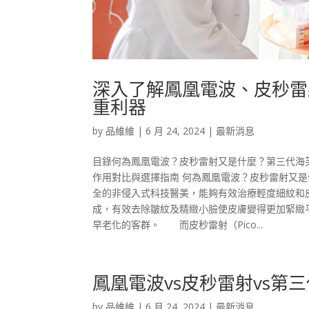
深入了解鳳凰電波、皮秒雷
重利器
by
品維維
|
6 月 24, 2024
|
最新消息
目錄何為鳳凰電波？皮秒雷射又是什麼？第三代海
作用對比與選擇指南 何為鳳凰電波？皮秒雷射又是什
全的非侵入式科技醫美，能夠有效治療輕度細紋和
成，有效去除皺紋及精緻小臉使皮膚變得更加緊緻
早老化的客群。 而皮秒雷射（Pico...
鳳凰電波vs皮秒雷射vs
by
品維維
|
6 月 24, 2024
|
最新消息