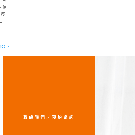
3年對
，使
的經
..
ies »
聯絡我們／預約諮詢