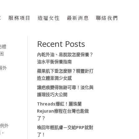
隊
服務項目
造福女性
最新消息
聯絡我們
搜尋
Recent Posts
泌體
困
內乾外油、易脫妝怎麼保養？
油水平衡保養指南
得外
蘋果肌下垂怎麼辦？精靈針打
造立體澎潤少女感
讓疤痕變得無跡可尋！淡化與
護理技巧大公開
Threads爆紅！麗珠蘭
Rejuran療程在台灣也能做
了？
實例外
喚回年輕肌膚－交給PRP就對
而，
了！