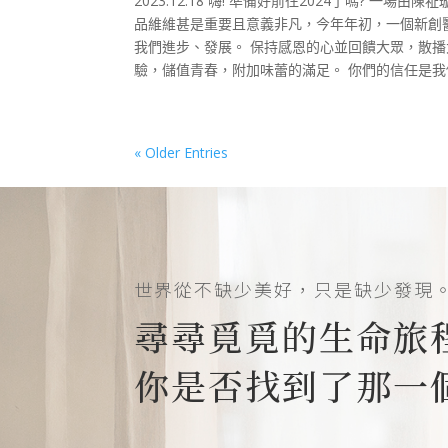
2023.12.18 嗨! 準備好前往2024了嗎? 
品維維甚是重要且意義非凡，今年年初，一個新創
我們進步、發展。 保持感恩的心並回饋大眾，散
驗，儲值青春，附加味蕾的滿足。 你們的信任是我們成長
« Older Entries
世界從不缺少美好，只是缺少發現
尋尋覓覓的生命旅
你是否找到了那一