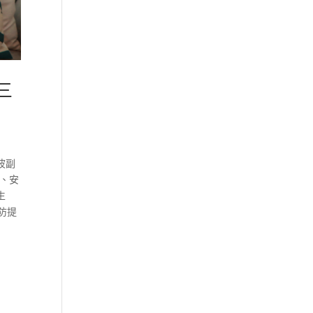
三
波副
率、安
生
防提