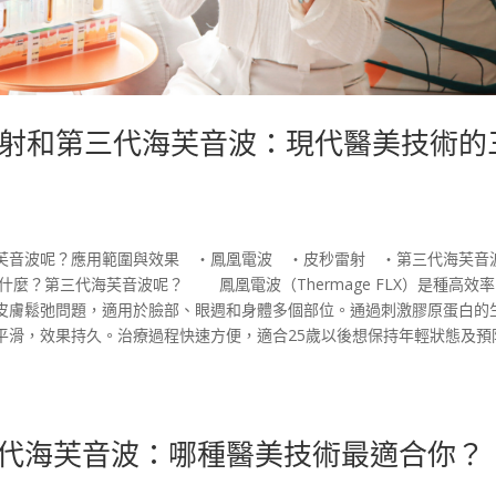
射和第三代海芙音波：現代醫美技術的
芙音波呢？應用範圍與效果 ‧鳳凰電波 ‧皮秒雷射 ‧第三代海芙音
麼？第三代海芙音波呢？ 鳳凰電波（Thermage FLX）是種高效
皮膚鬆弛問題，適用於臉部、眼週和身體多個部位。通過刺激膠原蛋白的
平滑，效果持久。治療過程快速方便，適合25歲以後想保持年輕狀態及預
第三代海芙音波：哪種醫美技術最適合你？