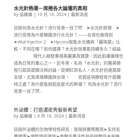
水光針熱潮－席捲各大論壇的真相
by
品維維
|
10 月 10, 2024
|
最新消息
目錄何為水光針？流行背景一目了然 ➤水光針原理 ➤
流行背景為什麼韓國流行水光針？——台灣也做得到
➤Vital Injector 2 ➤Hycoox智能水光儀與「麗珠蘭」比
較，不同在哪？如何選擇？水光針效果能持續多久？結論
現代人越發重視美麗兼具健康，因此肌膚護理也
成為日常的重心之一。近年來，名為「水光針」的醫美療
程引起高度關注與討論。從網紅到名人，水光針迅速風靡
全球，尤其席捲韓國與台灣。 究竟這項療程有什麼獨
特之處？為什麼能掀起這麼大的熱潮？ 何為水光針？流行
背景一目了然...
外泌體：打造濃密秀髮新希望
by
品維維
|
8 月 16, 2024
|
最新消息
目錄外泌體的生物學特性研究、發現與實際應用➤支持毛
囊健康➤調節頭皮環境➤喚醒毛囊活性技術挑戰與未來機