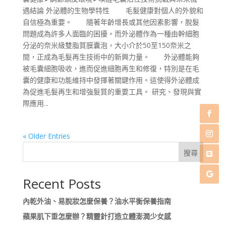
遇結論 外泌體的生物學特性 毛髮健康對個人的外貌和
自信極為重要。 隨著年齡增長或其他因素影響，脫髮
問題成為許多人面臨的困擾。而外泌體作為一種由幹細胞
分泌的奈米級雙脂質膜囊泡，大小介於50至150奈米之
間，正成為毛髮再生技術中的新興力量。 外泌體能夠
被毛囊細胞吸收，進而促進細胞再生和修復，特別是在毛
囊的健康和功能維持中發揮著關鍵作用。這使得外泌體成
為促進毛髮再生和增強髮質的重要工具。 研究、發現與實
際應用...
« Older Entries
搜尋
Recent Posts
內乾外油、易脫妝怎麼保養？油水平衡保養指南
蘋果肌下垂怎麼辦？精靈針打造立體澎潤少女感