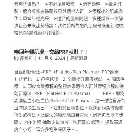
有哪些優點？ ➤不必遠赴韓國 ➤過程透明 ➤量身訂
製，適合膚質麗珠蘭效果與適合人群 ➤療程後的肌膚變
化：重塑年輕光采 ➤適合的肌膚問題：多種煩惱一次解
決在台未來趨勢結論：我們診所為您的肌膚帶來全新體驗
常見QA麗珠蘭好評推薦...
喚回年輕肌膚－交給PRP就對了！
by
品維維
|
11 月 6, 2024
|
最新消息
目錄創新療法–PRP（Platelet-Rich Plasma）PRP應用
1. 抗老化 2. 痘疤修復 3. 全面提升肌膚狀態 4. 關節治
療 5. 頭皮育髮療程的整體效果適合人群與療程流程結論
創新療法–PRP（Platelet-Rich Plasma） PRP，即為
高濃度血小板血漿Platelet-Rich Plasma，是一種從自身的
血液提取生長因子，注射於目標部位，以達到組織修復和
再生的療法。此療法的原理簡單且天然，過程包含以下步
驟： PRP流程 抽取少量血液，進行離心處理。 提取高濃
度血小板，富含多種生長因子。...