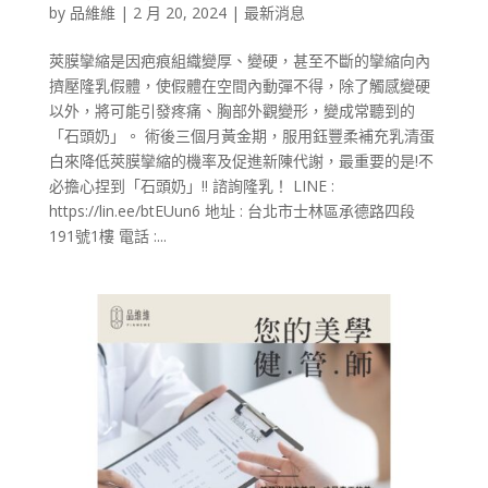
by
品維維
|
2 月 20, 2024
|
最新消息
莢膜攣縮是因疤痕組織變厚、變硬，甚至不斷的攣縮向內
擠壓隆乳假體，使假體在空間內動彈不得，除了觸感變硬
以外，將可能引發疼痛、胸部外觀變形，變成常聽到的
「石頭奶」。 術後三個月黃金期，服用鈺豐柔補充乳清蛋
白來降低莢膜攣縮的機率及促進新陳代謝，最重要的是!不
必擔心捏到「石頭奶」!! 諮詢隆乳！ LINE :
https://lin.ee/btEUun6 地址 : 台北市士林區承德路四段
191號1樓 電話 :...