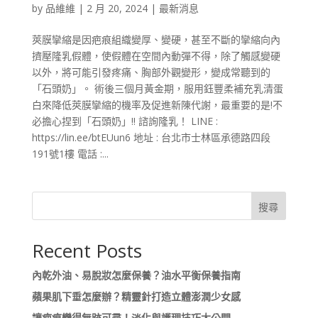
by
品維維
|
2 月 20, 2024
|
最新消息
莢膜攣縮是因疤痕組織變厚、變硬，甚至不斷的攣縮向內
擠壓隆乳假體，使假體在空間內動彈不得，除了觸感變硬
以外，將可能引發疼痛、胸部外觀變形，變成常聽到的
「石頭奶」。 術後三個月黃金期，服用鈺豐柔補充乳清蛋
白來降低莢膜攣縮的機率及促進新陳代謝，最重要的是!不
必擔心捏到「石頭奶」!! 諮詢隆乳！ LINE :
https://lin.ee/btEUun6 地址 : 台北市士林區承德路四段
191號1樓 電話 :...
搜尋
Recent Posts
內乾外油、易脫妝怎麼保養？油水平衡保養指南
蘋果肌下垂怎麼辦？精靈針打造立體澎潤少女感
讓疤痕變得無跡可尋！淡化與護理技巧大公開