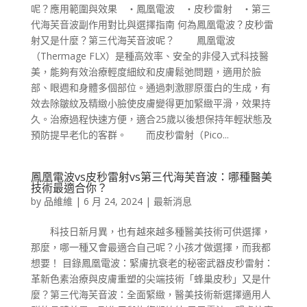
呢？應用範圍與效果 ‧鳳凰電波 ‧皮秒雷射 ‧第三
代海芙音波副作用對比與選擇指南 何為鳳凰電波？皮秒雷
射又是什麼？第三代海芙音波呢？ 鳳凰電波
（Thermage FLX）是種高效率、安全的非侵入式科技醫
美，能夠有效治療輕度細紋和皮膚鬆弛問題，適用於臉
部、眼週和身體多個部位。通過刺激膠原蛋白的生成，有
效去除皺紋及精緻小臉使皮膚變得更加緊緻平滑，效果持
久。治療過程快速方便，適合25歲以後想保持年輕狀態及
預防提早老化的客群。 而皮秒雷射（Pico...
鳳凰電波vs皮秒雷射vs第三代海芙音波：哪種醫美
技術最適合你？
by
品維維
|
6 月 24, 2024
|
最新消息
科技日新月異，也有越來越多種醫美技術可供選擇，
那麼，哪一種又會最適合自己呢？小孩才做選擇，而我都
想要！ 目錄鳳凰電波：緊膚抗衰老的秘密武器皮秒雷射：
革新色素治療與皮膚重塑的尖端技術「蜂巢皮秒」又是什
麼？第三代海芙音波：全面緊緻，醫美技術新選擇適用人