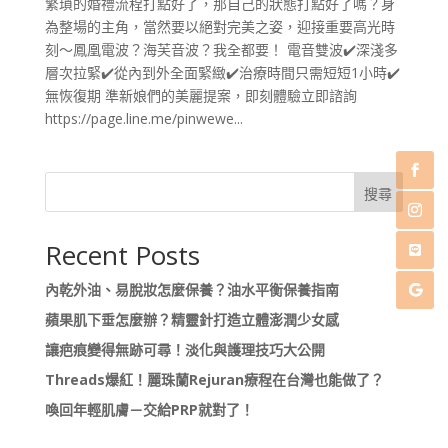
繁瑣的婚禮流程打點好了，那自己的狀態打點好了嗎？身
為整場的主角，當然要以絕對完美之姿，迎接重要高光時
刻～鳳凰電波？海芙音波？我全都要！ 電音雙波✔️深淺多
層次拉緊✔️從內到外全面緊緻✔️治療時間只需短短1小時✔️
無恢復期 準新娘們的美麗提案，即刻體驗立即諮詢
https://page.line.me/pinwewe...
搜尋
Recent Posts
內乾外油、易脫妝怎麼保養？油水平衡保養指南
蘋果肌下垂怎麼辦？精靈針打造立體澎潤少女感
讓疤痕變得無跡可尋！淡化與護理技巧大公開
Threads爆紅！麗珠蘭Rejuran療程在台灣也能做了？
喚回年輕肌膚－交給PRP就對了！