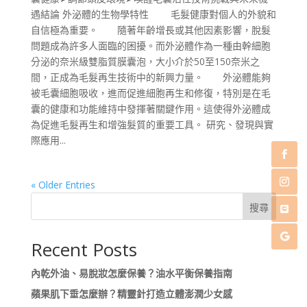
遇結論 外泌體的生物學特性 毛髮健康對個人的外貌和
自信極為重要。 隨著年齡增長或其他因素影響，脫髮
問題成為許多人面臨的困擾。而外泌體作為一種由幹細胞
分泌的奈米級雙脂質膜囊泡，大小介於50至150奈米之
間，正成為毛髮再生技術中的新興力量。 外泌體能夠
被毛囊細胞吸收，進而促進細胞再生和修復，特別是在毛
囊的健康和功能維持中發揮著關鍵作用。這使得外泌體成
為促進毛髮再生和增強髮質的重要工具。 研究、發現與實
際應用...
« Older Entries
搜尋
Recent Posts
內乾外油、易脫妝怎麼保養？油水平衡保養指南
蘋果肌下垂怎麼辦？精靈針打造立體澎潤少女感