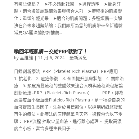
有哪些優點？ ➤不必遠赴韓國 ➤過程透明 ➤量身訂
製，適合膚質麗珠蘭效果與適合人群 ➤療程後的肌膚變
化：重塑年輕光采 ➤適合的肌膚問題：多種煩惱一次解
決在台未來趨勢結論：我們診所為您的肌膚帶來全新體驗
常見QA麗珠蘭好評推薦...
喚回年輕肌膚－交給PRP就對了！
by
品維維
|
11 月 6, 2024
|
最新消息
目錄創新療法–PRP（Platelet-Rich Plasma）PRP應用
1. 抗老化 2. 痘疤修復 3. 全面提升肌膚狀態 4. 關節治
療 5. 頭皮育髮療程的整體效果適合人群與療程流程結論
創新療法–PRP（Platelet-Rich Plasma） PRP，即為
高濃度血小板血漿Platelet-Rich Plasma，是一種從自身的
血液提取生長因子，注射於目標部位，以達到組織修復和
再生的療法。此療法的原理簡單且天然，過程包含以下步
驟： PRP流程 抽取少量血液，進行離心處理。 提取高濃
度血小板，富含多種生長因子。...