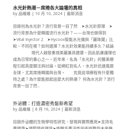
水光針熱潮－席捲各大論壇的真相
by
品維維
|
10 月 10, 2024
|
最新消息
目錄何為水光針？流行背景一目了然 ➤水光針原理 ➤
流行背景為什麼韓國流行水光針？——台灣也做得到
➤Vital Injector 2 ➤Hycoox智能水光儀與「麗珠蘭」比
較，不同在哪？如何選擇？水光針效果能持續多久？結論
現代人越發重視美麗兼具健康，因此肌膚護理也
成為日常的重心之一。近年來，名為「水光針」的醫美療
程引起高度關注與討論。從網紅到名人，水光針迅速風靡
全球，尤其席捲韓國與台灣。 究竟這項療程有什麼獨
特之處？為什麼能掀起這麼大的熱潮？ 何為水光針？流行
背景一目了然...
外泌體：打造濃密秀髮新希望
by
品維維
|
8 月 16, 2024
|
最新消息
目錄外泌體的生物學特性研究、發現與實際應用➤支持毛
囊健康➤調節頭皮環境➤喚醒毛囊活性技術挑戰與未來機