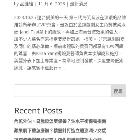
by
品維維
|
11 月 6, 2023
|
最新消息
2023.10.25 適合變美的一天 第三代海芙音波在溫暖的品維
維診所舉辦了VIP茶會，最近由於金鐘戲劇女主角獎被蔡淑
臻 Janel Tsai拿下的緣故，再加上海芙音波效果的強大，
讓不少人慕名而來指定要變得跟她一樣美。 非常感謝廠商
及同仁的精心準備，讓前來體驗的貴賓們都享有10%回饋
的驚喜。由Krisa Yang楊婉菱醫師負責本次解說及施打。
美麗外表下加上專業度。精準地控制發數、深度並降低疼
痛感，讓來賓不虛此行。...
搜尋
Recent Posts
內乾外油、易脫妝怎麼保養？油水平衡保養指南
蘋果肌下垂怎麼辦？精靈針打造立體澎潤少女感
讓疤痕變得無跡可尋！淡化與護理技巧大公開