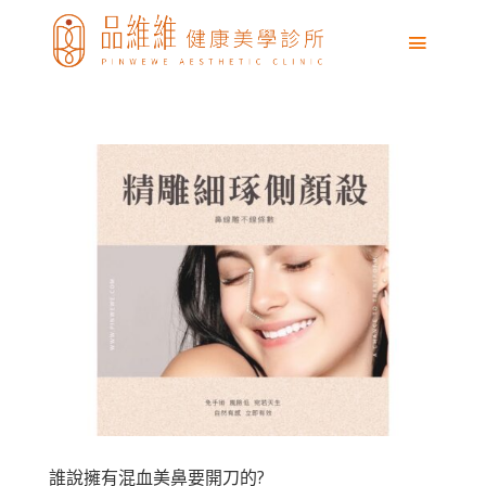
誰說擁有混血美鼻要開刀的?