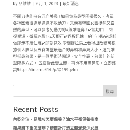
by
品維維
|
9 月 1, 2023
|
最新消息
不開刀也能擁有混血美鼻 ! 如果你為鼻型困擾很久，考量
各種因素後還是遲遲不敢動刀，又羨慕韓國女團挺翹又自
然的鼻型，可以參考免動刀的#線雕隆鼻 ! ✔️無切口 恢
復期短，微腫冰敷1-2天即可✔️過程迅速 約半小時完成即
做即走不須住院✔️即刻見效 瞬間提拉馬上看得出改變可根
據個人臉型及五官調整最適合的鼻頭和鼻翼大小，達到雕
型挺鼻效果，是一個手術時間短、安全性高、效果佳的新
型隆鼻方式。 五官從此變立體，再也不用畫鼻影，立即諮
詢!https://line.me/R/ti/p/@199qelrn...
搜尋
Recent Posts
內乾外油、易脫妝怎麼保養？油水平衡保養指南
蘋果肌下垂怎麼辦？精靈針打造立體澎潤少女感