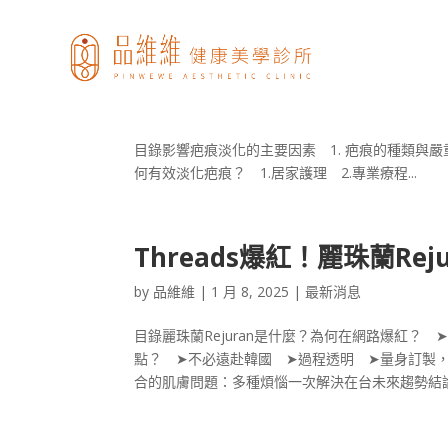
讓疤痕變得無跡可尋！淡化
by
品維維
|
3 月 10, 2025
|
最新消息
目錄影響疤痕淡化的主要因素 1. 疤痕的種類與嚴重
何有效淡化疤痕？ 1.居家護理 2.專業療程...
Threads爆紅！麗珠蘭Re
by
品維維
|
1 月 8, 2025
|
最新消息
目錄麗珠蘭Rejuran是什麼？為何在網路爆紅
點？ ➤不必遠赴韓國 ➤過程透明 ➤量身訂製
合的肌膚問題：多種煩惱一次解決在台未來趨勢結論