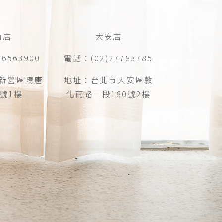
南店
大安店
6563900
電話：(02)27783785
新營區隋唐
地址：台北市大安區敦
6號1樓
化南路一段180號2樓