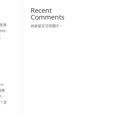
Recent
Comments
頭皮育
尚無留言可供顯示。
et-
天
or
視美
人，
？流