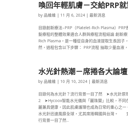
喚回年輕肌膚－交給PRP
by
品維維
|
11 月 6, 2024
|
最新消息
目錄創新療法–PRP（Platelet-Rich Plasma
髮療程的整體效果適合人群與療程流程結論 創新療法–PRP（
Rich Plasma，是一種從自身的血液提取生
然，過程包含以下步驟： PRP流程 抽取少量血液
水光針熱潮－席捲各大論壇
by
品維維
|
10 月 10, 2024
|
最新消息
目錄何為水光針？流行背景一目了然 ➤水光針原理 ➤
2 ➤Hycoox智能水光儀與「麗珠蘭」比較
麗兼具健康，因此肌膚護理也成為日常的重心之一
水光針迅速風靡全球，尤其席捲韓國與台灣。 究
行背景一目了然...