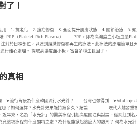
就對了！
）PRP應用 1. 抗老化 2. 痘疤修復 3. 全面提升肌膚狀態 4. 關節治療 5. 
Platelet-Rich Plasma） PRP，即為高濃度血小板血漿Platel
長因子，注射於目標部位，以達到組織修復和再生的療法。此療法的原理簡單且
，進行離心處理。 提取高濃度血小板，富含多種生長因子。...
的真相
流行背景為什麼韓國流行水光針？——台灣也做得到 ➤Vital Inject
，不同在哪？如何選擇？水光針效果能持續多久？結論 現代人越發重
。近年來，名為「水光針」的醫美療程引起高度關注與討論。從網紅到名
竟這項療程有什麼獨特之處？為什麼能掀起這麼大的熱潮？ 何為水光針