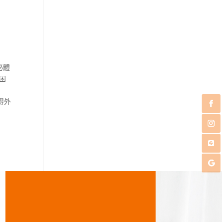
泌體
困
得外