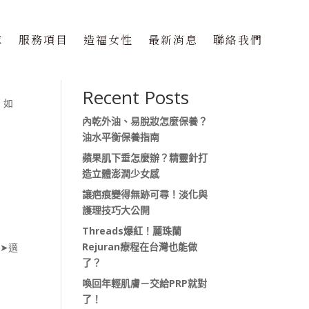
隊
服務項目
造福女性
最新消息
聯絡我們
搜尋
Recent Posts
 如
內乾外油、易脫妝怎麼保養？
油水平衡保養指南
蘋果肌下垂怎麼辦？精靈針打
造立體澎潤少女感
讓疤痕變得無跡可尋！淡化與
護理技巧大公開
Threads爆紅！麗珠蘭
Rejuran療程在台灣也能做
➤適
了？
喚回年輕肌膚－交給PRP就對
了！