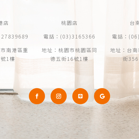
港店
桃園店
台
27839689
電話：(03)3165366
電話：(06)
北市南港區重
地址：桃園市桃園區同
地址：台南
1號1樓
德五街16號1樓
街35