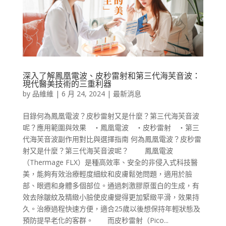
深入了解鳳凰電波、皮秒雷射和第三代海芙音波：
現代醫美技術的三重利器
by
品維維
|
6 月 24, 2024
|
最新消息
目錄何為鳳凰電波？皮秒雷射又是什麼？第三代海芙音波
呢？應用範圍與效果 ‧鳳凰電波 ‧皮秒雷射 ‧第三
代海芙音波副作用對比與選擇指南 何為鳳凰電波？皮秒雷
射又是什麼？第三代海芙音波呢？ 鳳凰電波
（Thermage FLX）是種高效率、安全的非侵入式科技醫
美，能夠有效治療輕度細紋和皮膚鬆弛問題，適用於臉
部、眼週和身體多個部位。通過刺激膠原蛋白的生成，有
效去除皺紋及精緻小臉使皮膚變得更加緊緻平滑，效果持
久。治療過程快速方便，適合25歲以後想保持年輕狀態及
預防提早老化的客群。 而皮秒雷射（Pico...