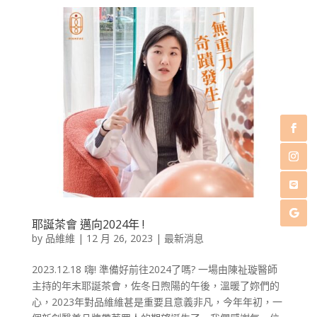
耶誕茶會 邁向2024年 !
by
品維維
|
12 月 26, 2023
|
最新消息
2023.12.18 嗨! 準備好前往2024了嗎? 一場由陳祉璇醫師
主持的年末耶誕茶會，佐冬日煦陽的午後，溫暖了妳們的
心，2023年對品維維甚是重要且意義非凡，今年年初，一