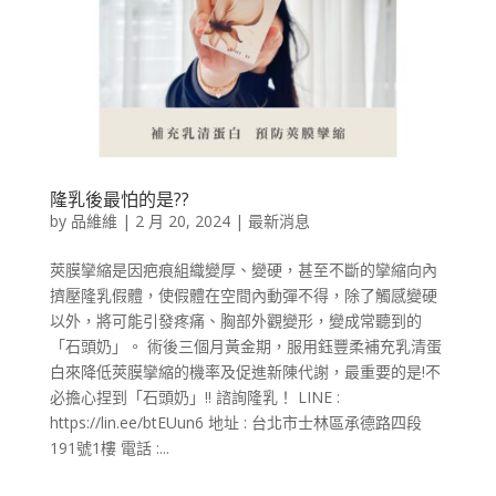
隆乳後最怕的是??
by
品維維
|
2 月 20, 2024
|
最新消息
莢膜攣縮是因疤痕組織變厚、變硬，甚至不斷的攣縮向內
擠壓隆乳假體，使假體在空間內動彈不得，除了觸感變硬
以外，將可能引發疼痛、胸部外觀變形，變成常聽到的
「石頭奶」。 術後三個月黃金期，服用鈺豐柔補充乳清蛋
白來降低莢膜攣縮的機率及促進新陳代謝，最重要的是!不
必擔心捏到「石頭奶」!! 諮詢隆乳！ LINE :
https://lin.ee/btEUun6 地址 : 台北市士林區承德路四段
191號1樓 電話 :...