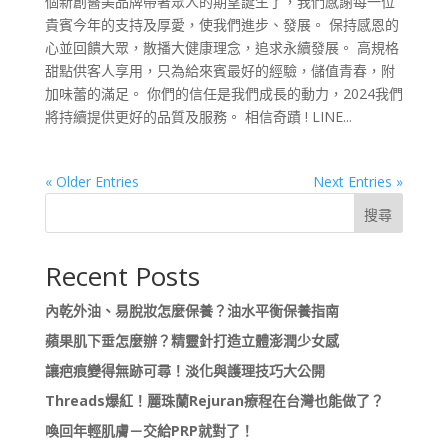
個新創醫美品牌帶著眾人的期望誕生了，我們感謝每一位
貴賓今年的支持及厚愛，使我們進步、發展。 保持感恩的
心並回饋大眾，散播大健康理念，追求永續發展。 高規格
甜點供客人享用，只為給來賓最好的經驗，儲值青春，附
加味蕾的滿足。 你們的信任是我們成長的動力，2024我們
將持續提供更好的品質及服務。 相信奇蹟 ! LINE...
« Older Entries
Next Entries »
搜尋
Recent Posts
內乾外油、易脫妝怎麼保養？油水平衡保養指南
蘋果肌下垂怎麼辦？精靈針打造立體澎潤少女感
讓疤痕變得無跡可尋！淡化與護理技巧大公開
Threads爆紅！麗珠蘭Rejuran療程在台灣也能做了？
喚回年輕肌膚－交給PRP就對了！